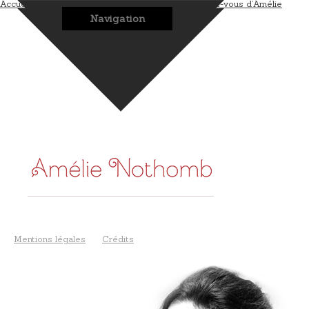
Accueil
L’auteur
Les romans
Les bonus
Les rendez-vous d’Amélie
Navigation
Mentions légales
Crédits