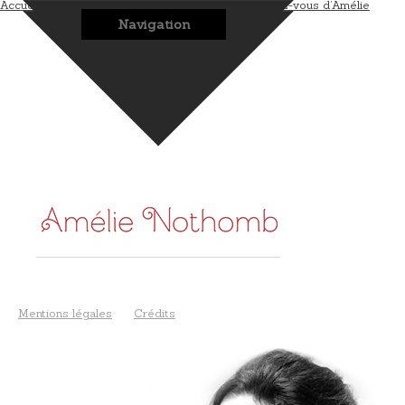
Accueil
L’auteur
Les romans
Les bonus
Les rendez-vous d’Amélie
Navigation
Mentions légales
Crédits