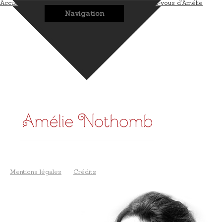
Accueil
L’auteur
Les romans
Les bonus
Les rendez-vous d’Amélie
Navigation
Mentions légales
Crédits