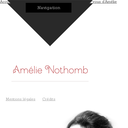
Accueil
L’auteur
Les romans
Les bonus
Les rendez-vous d’Amélie
Navigation
Mentions légales
Crédits