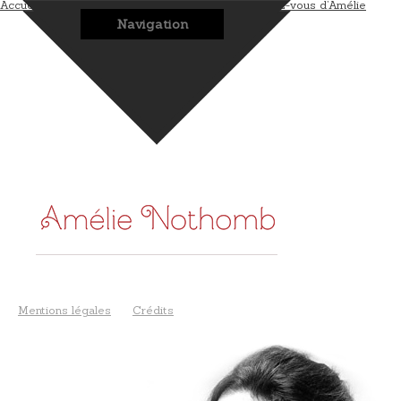
Accueil
L’auteur
Les romans
Les bonus
Les rendez-vous d’Amélie
Navigation
Mentions légales
Crédits