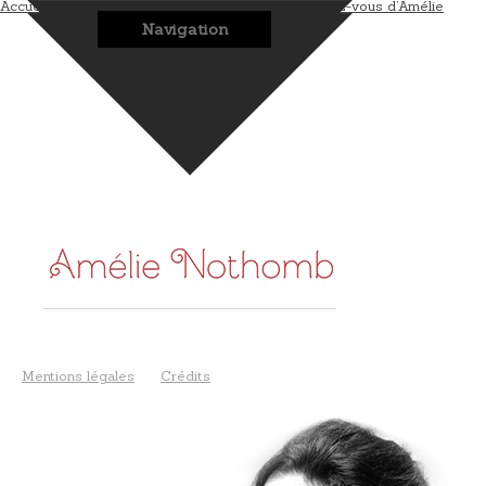
Accueil
L’auteur
Les romans
Les bonus
Les rendez-vous d’Amélie
Navigation
Mentions légales
Crédits