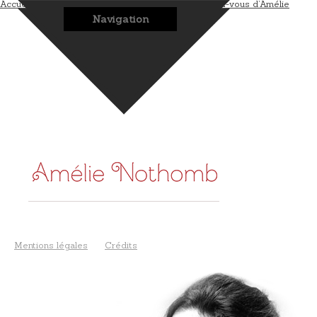
Accueil
L’auteur
Les romans
Les bonus
Les rendez-vous d’Amélie
Navigation
Mentions légales
Crédits