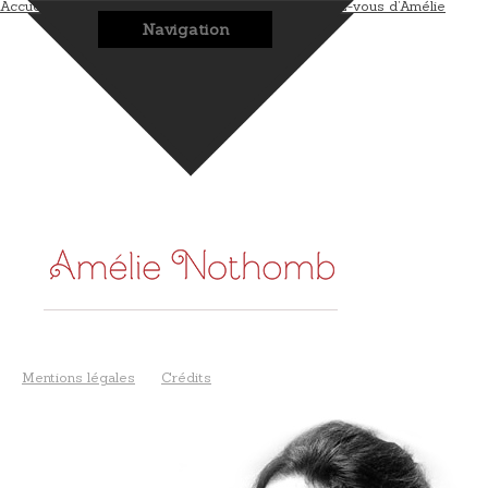
Accueil
L’auteur
Les romans
Les bonus
Les rendez-vous d’Amélie
Navigation
Mentions légales
Crédits