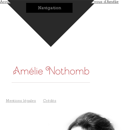
Accueil
L’auteur
Les romans
Les bonus
Les rendez-vous d’Amélie
Navigation
Mentions légales
Crédits